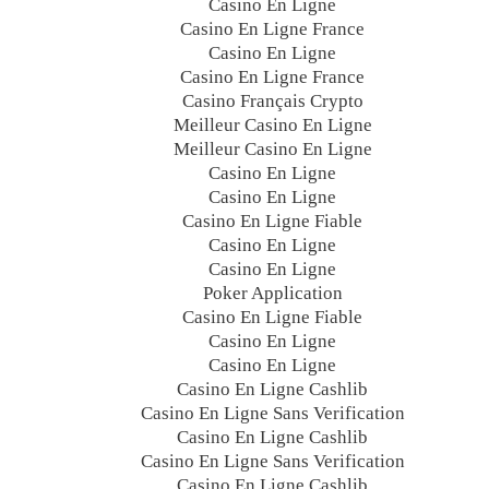
Casino En Ligne
Casino En Ligne France
Casino En Ligne
Casino En Ligne France
Casino Français Crypto
Meilleur Casino En Ligne
Meilleur Casino En Ligne
Casino En Ligne
Casino En Ligne
Casino En Ligne Fiable
Casino En Ligne
Casino En Ligne
Poker Application
Casino En Ligne Fiable
Casino En Ligne
Casino En Ligne
Casino En Ligne Cashlib
Casino En Ligne Sans Verification
Casino En Ligne Cashlib
Casino En Ligne Sans Verification
Casino En Ligne Cashlib