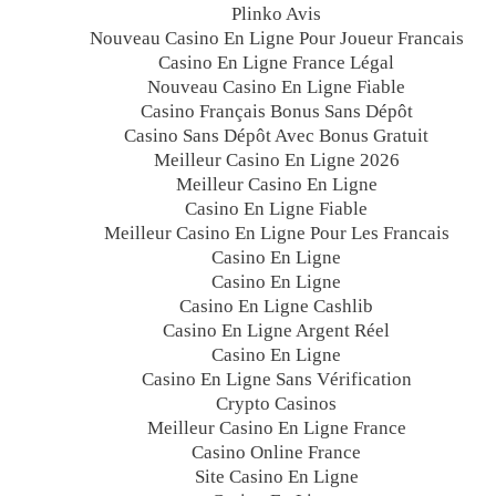
Plinko Avis
Nouveau Casino En Ligne Pour Joueur Francais
Casino En Ligne France Légal
Nouveau Casino En Ligne Fiable
Casino Français Bonus Sans Dépôt
Casino Sans Dépôt Avec Bonus Gratuit
Meilleur Casino En Ligne 2026
Meilleur Casino En Ligne
Casino En Ligne Fiable
Meilleur Casino En Ligne Pour Les Francais
Casino En Ligne
Casino En Ligne
Casino En Ligne Cashlib
Casino En Ligne Argent Réel
Casino En Ligne
Casino En Ligne Sans Vérification
Crypto Casinos
Meilleur Casino En Ligne France
Casino Online France
Site Casino En Ligne