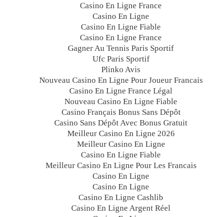
Casino En Ligne France
Casino En Ligne
Casino En Ligne Fiable
Casino En Ligne France
Gagner Au Tennis Paris Sportif
Ufc Paris Sportif
Plinko Avis
Nouveau Casino En Ligne Pour Joueur Francais
Casino En Ligne France Légal
Nouveau Casino En Ligne Fiable
Casino Français Bonus Sans Dépôt
Casino Sans Dépôt Avec Bonus Gratuit
Meilleur Casino En Ligne 2026
Meilleur Casino En Ligne
Casino En Ligne Fiable
Meilleur Casino En Ligne Pour Les Francais
Casino En Ligne
Casino En Ligne
Casino En Ligne Cashlib
Casino En Ligne Argent Réel