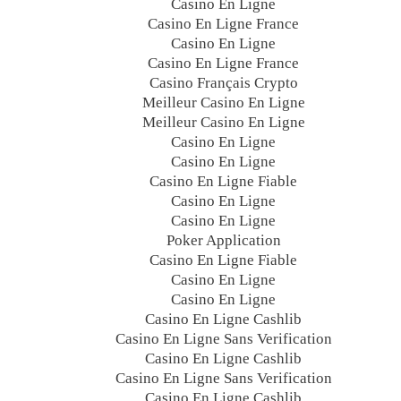
Casino En Ligne
Casino En Ligne France
Casino En Ligne
Casino En Ligne France
Casino Français Crypto
Meilleur Casino En Ligne
Meilleur Casino En Ligne
Casino En Ligne
Casino En Ligne
Casino En Ligne Fiable
Casino En Ligne
Casino En Ligne
Poker Application
Casino En Ligne Fiable
Casino En Ligne
Casino En Ligne
Casino En Ligne Cashlib
Casino En Ligne Sans Verification
Casino En Ligne Cashlib
Casino En Ligne Sans Verification
Casino En Ligne Cashlib