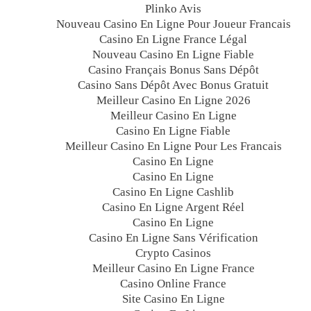
Plinko Avis
Nouveau Casino En Ligne Pour Joueur Francais
Casino En Ligne France Légal
Nouveau Casino En Ligne Fiable
Casino Français Bonus Sans Dépôt
Casino Sans Dépôt Avec Bonus Gratuit
Meilleur Casino En Ligne 2026
Meilleur Casino En Ligne
Casino En Ligne Fiable
Meilleur Casino En Ligne Pour Les Francais
Casino En Ligne
Casino En Ligne
Casino En Ligne Cashlib
Casino En Ligne Argent Réel
Casino En Ligne
Casino En Ligne Sans Vérification
Crypto Casinos
Meilleur Casino En Ligne France
Casino Online France
Site Casino En Ligne