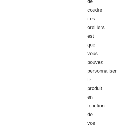
de
coudre
ces
oreillers
est
que
vous
pouvez
personnaliser
le
produit
en
fonction
de
vos