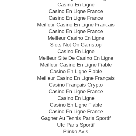
Casino En Ligne
Casino En Ligne France
Casino En Ligne France
Meilleur Casino En Ligne Francais
Casino En Ligne France
Meilleur Casino En Ligne
Slots Not On Gamstop
Casino En Ligne
Meilleur Site De Casino En Ligne
Meilleur Casino En Ligne Fiable
Casino En Ligne Fiable
Meilleur Casino En Ligne Français
Casino Français Crypto
Casino En Ligne France
Casino En Ligne
Casino En Ligne Fiable
Casino En Ligne France
Gagner Au Tennis Paris Sportif
Ufc Paris Sportif
Plinko Avis