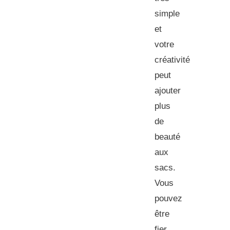
simple
et
votre
créativité
peut
ajouter
plus
de
beauté
aux
sacs.
Vous
pouvez
être
fier