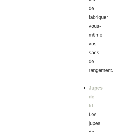
de
fabriquer
vous-
même
vos
sacs
de
rangement.
Jupes
de
lit
Les
jupes