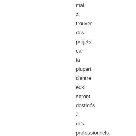
mal
à
trouver
des
projets
car
la
plupart
d'entre
eux
seront
destinés
à
des
professionnels.