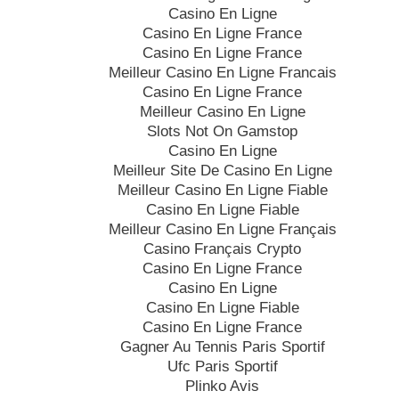
Casino En Ligne
Casino En Ligne France
Casino En Ligne France
Meilleur Casino En Ligne Francais
Casino En Ligne France
Meilleur Casino En Ligne
Slots Not On Gamstop
Casino En Ligne
Meilleur Site De Casino En Ligne
Meilleur Casino En Ligne Fiable
Casino En Ligne Fiable
Meilleur Casino En Ligne Français
Casino Français Crypto
Casino En Ligne France
Casino En Ligne
Casino En Ligne Fiable
Casino En Ligne France
Gagner Au Tennis Paris Sportif
Ufc Paris Sportif
Plinko Avis