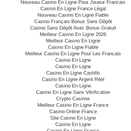
Nouveau Casino En Ligne Pour Joueur Francais
Casino En Ligne France Légal
Nouveau Casino En Ligne Fiable
Casino Français Bonus Sans Dépôt
Casino Sans Dépôt Avec Bonus Gratuit
Meilleur Casino En Ligne 2026
Meilleur Casino En Ligne
Casino En Ligne Fiable
Meilleur Casino En Ligne Pour Les Francais
Casino En Ligne
Casino En Ligne
Casino En Ligne Cashlib
Casino En Ligne Argent Réel
Casino En Ligne
Casino En Ligne Sans Vérification
Crypto Casinos
Meilleur Casino En Ligne France
Casino Online France
Site Casino En Ligne
Casino En Ligne
Casino En Ligne France