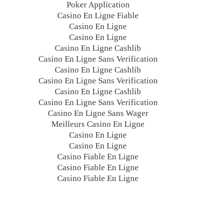
Poker Application
Casino En Ligne Fiable
Casino En Ligne
Casino En Ligne
Casino En Ligne Cashlib
Casino En Ligne Sans Verification
Casino En Ligne Cashlib
Casino En Ligne Sans Verification
Casino En Ligne Cashlib
Casino En Ligne Sans Verification
Casino En Ligne Sans Wager
Meilleurs Casino En Ligne
Casino En Ligne
Casino En Ligne
Casino Fiable En Ligne
Casino Fiable En Ligne
Casino Fiable En Ligne