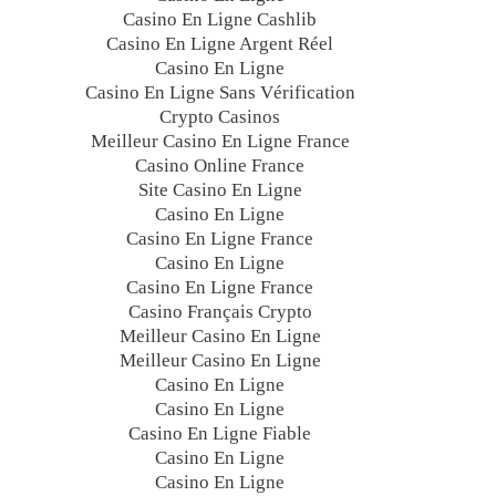
Casino En Ligne Cashlib
Casino En Ligne Argent Réel
Casino En Ligne
Casino En Ligne Sans Vérification
Crypto Casinos
Meilleur Casino En Ligne France
Casino Online France
Site Casino En Ligne
Casino En Ligne
Casino En Ligne France
Casino En Ligne
Casino En Ligne France
Casino Français Crypto
Meilleur Casino En Ligne
Meilleur Casino En Ligne
Casino En Ligne
Casino En Ligne
Casino En Ligne Fiable
Casino En Ligne
Casino En Ligne